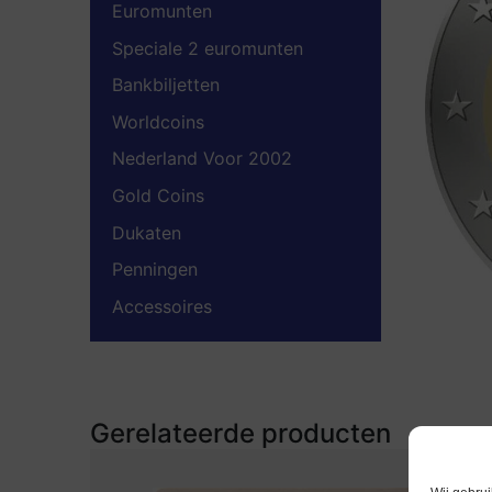
Euromunten
Speciale 2 euromunten
Bankbiljetten
Worldcoins
Nederland Voor 2002
Gold Coins
Dukaten
Penningen
Accessoires
Gerelateerde producten