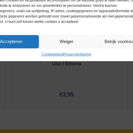
ken cookies en vergelijkbare technologieën om de website goed te laten werken, h
site te analyseren en om advertenties te personaliseren. Hierbij kunnen
egevens, zoals uw surfgedrag, IP-adres, cookiegegevens en apparaatinformatie 
 Deze gegevens worden gebruikt voor zowel gepersonaliseerde als niet-gepersona
es. U kunt zelf kiezen welke cookies u accepteert.
Accepteren
Weiger
Bekijk voorke
Cookiebeleid
Privacyverklaring
Euromunten / Slovenië / 2015 / 2 Euro /
Unc / Emona
€
3,95