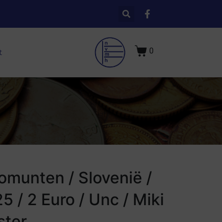
0
t
omunten / Slovenië /
5 / 2 Euro / Unc / Miki
ter