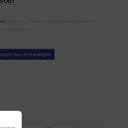
es:
2025 Unc
,
Slovenie 2 Euro Speciaal
,
Speciale 2
ten Slovenie Unc
oegen aan winkelwagen