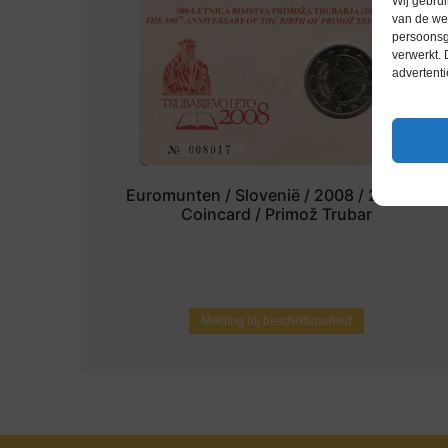
Wij gebrui
van de web
persoonsg
verwerkt.
advertenti
Euromunten / Slovenië / 2008 / 2 Euro /
Coincard / Primož Trubar
Melding bij beschikbaarheid