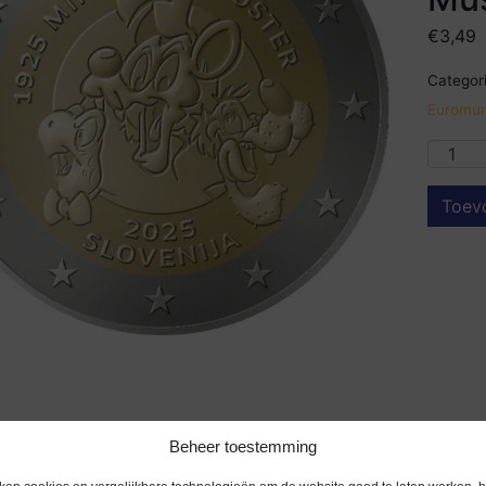
€
3,49
Categori
Euromun
Toev
Beheer toestemming