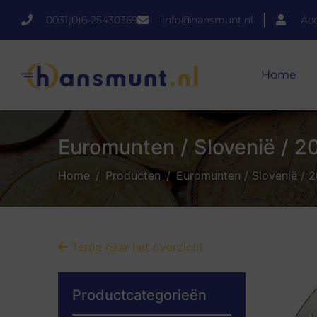
0031(0)6-25430369
info@hansmunt.nl
Ac
Home
Euromunten / Slovenië / 20
Home
Producten
Euromunten / Slovenië / 2
Terug naar het overzicht
Productcategorieën