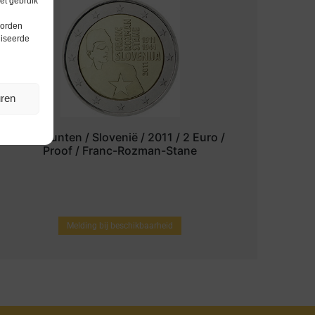
et gebruik
worden
liseerde
uren
Euromunten / Slovenië / 2011 / 2 Euro /
Proof / Franc-Rozman-Stane
Melding bij beschikbaarheid