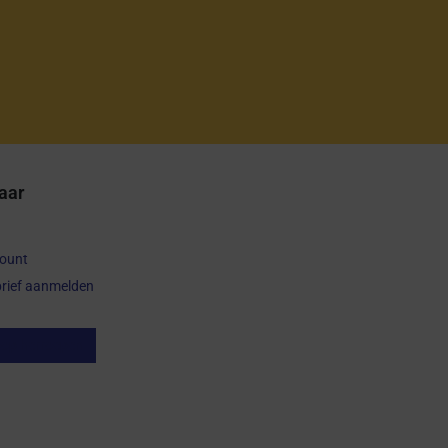
aar
count
rief aanmelden
op herroepen