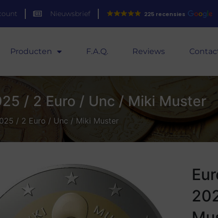
count
Nieuwsbrief
225 recensies
Producten
F.A.Q.
Reviews
Contac
25 / 2 Euro / Unc / Miki Muster
025 / 2 Euro / Unc / Miki Muster
Eur
202
Mus