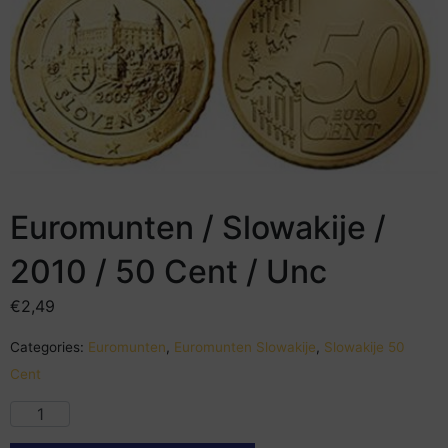
Euromunten / Slowakije /
2010 / 50 Cent / Unc
€
2,49
Categories:
Euromunten
,
Euromunten Slowakije
,
Slowakije 50
Cent