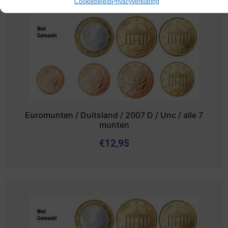
Cookiebeleid
Privacyverklaring
Euromunten / Duitsland / 2007 D / Unc / alle 7
munten
€
12,95