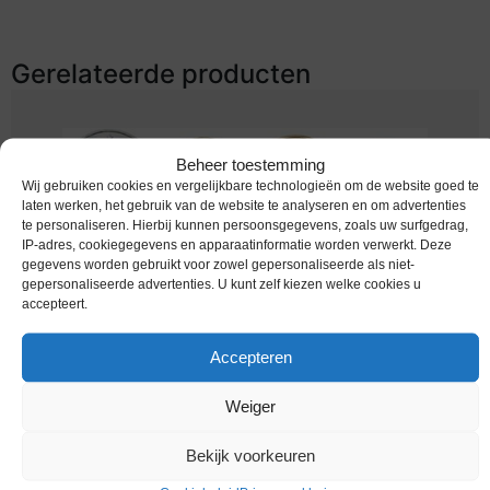
Gerelateerde producten
Beheer toestemming
Wij gebruiken cookies en vergelijkbare technologieën om de website goed te
laten werken, het gebruik van de website te analyseren en om advertenties
te personaliseren. Hierbij kunnen persoonsgegevens, zoals uw surfgedrag,
IP-adres, cookiegegevens en apparaatinformatie worden verwerkt. Deze
gegevens worden gebruikt voor zowel gepersonaliseerde als niet-
gepersonaliseerde advertenties. U kunt zelf kiezen welke cookies u
accepteert.
Euromunten / Finland / 2006 / Unc / alle 8
Accepteren
munten
€
8,25
Weiger
Bekijk voorkeuren