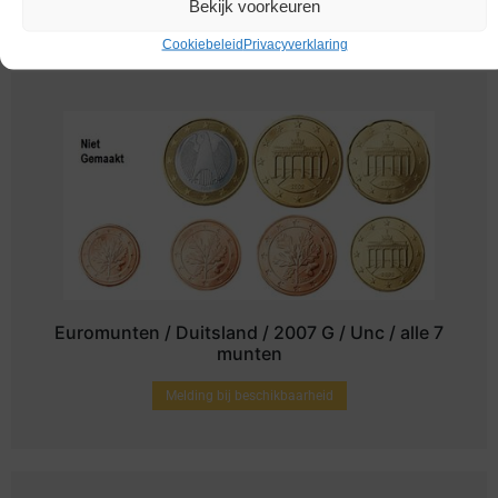
Bekijk voorkeuren
Cookiebeleid
Privacyverklaring
Euromunten / Duitsland / 2007 G / Unc / alle 7
munten
Melding bij beschikbaarheid