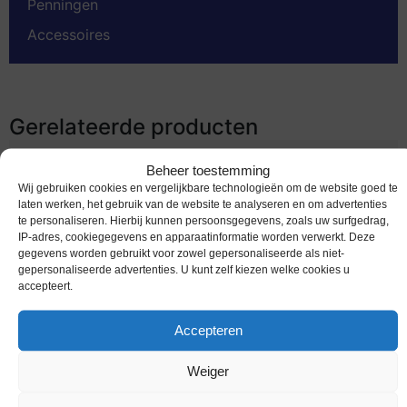
Penningen
Accessoires
Gerelateerde producten
Beheer toestemming
Wij gebruiken cookies en vergelijkbare technologieën om de website goed te
laten werken, het gebruik van de website te analyseren en om advertenties
te personaliseren. Hierbij kunnen persoonsgegevens, zoals uw surfgedrag,
IP-adres, cookiegegevens en apparaatinformatie worden verwerkt. Deze
gegevens worden gebruikt voor zowel gepersonaliseerde als niet-
gepersonaliseerde advertenties. U kunt zelf kiezen welke cookies u
accepteert.
Accepteren
Euromunten / Duitsland / 2004 J / Unc / alle 8
munten
Weiger
€
12,95