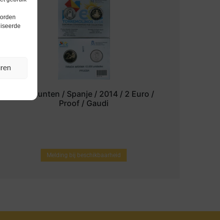
worden
liseerde
uren
Euromunten / Spanje / 2014 / 2 Euro /
Proof / Gaudi
Melding bij beschikbaarheid