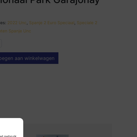
es:
2022 Unc
,
Spanje 2 Euro Speciaal
,
Speciale 2
ten Spanje Unc
oegen aan winkelwagen
et gebruik