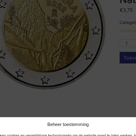
€
3,75
Categori
Euromun
Toev
Beheer toestemming
ken cookies en vergelijkbare technologieën om de website goed te laten werken, h