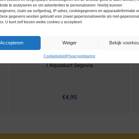
site te analyseren en om advertenties te personaliseren. Hierbij kunnen
egevens, zoals uw surfgedrag, IP-adres, cookiegegevens en apparaatinformatie 
 Deze gegevens worden gebruikt voor zowel gepersonaliseerde als niet-gepersona
es. U kunt zelf kiezen welke cookies u accepteert.
Accepteren
Weiger
Bekijk voorke
Cookiebeleid
Privacyverklaring
Euromunten / Spanje / 2016 / 2 Euro / Unc
/ Aquaduct Segovia
€
4,95