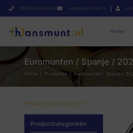
0031(0)6-25430369
info@hansmunt.nl
Ac
Home
Euromunten / Spanje / 2022
Home
Producten
Euromunten / Spanje / 202
Terug naar het overzicht
Productcategorieën