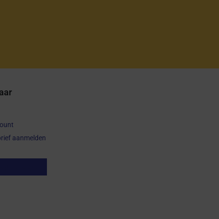
aar
count
rief aanmelden
op herroepen