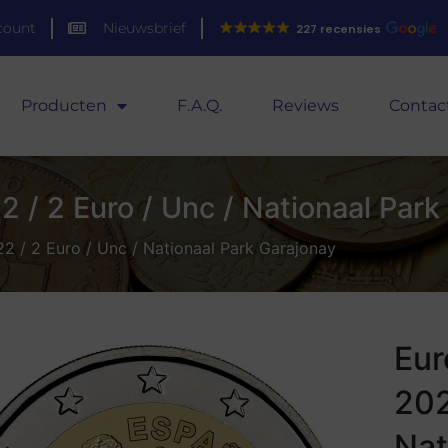
count
Nieuwsbrief
227 recensies
Producten
F.A.Q.
Reviews
Contac
 / 2 Euro / Unc / Nationaal Park
2 / 2 Euro / Unc / Nationaal Park Garajonay
Eur
202
Nat