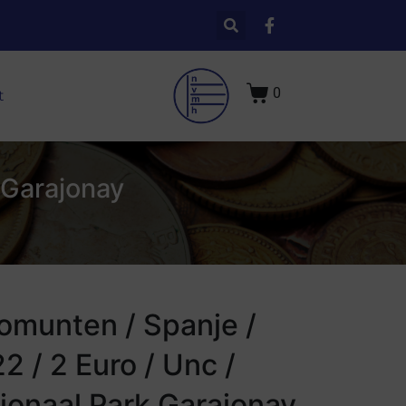
0
t
 Garajonay
omunten / Spanje /
2 / 2 Euro / Unc /
ionaal Park Garajonay