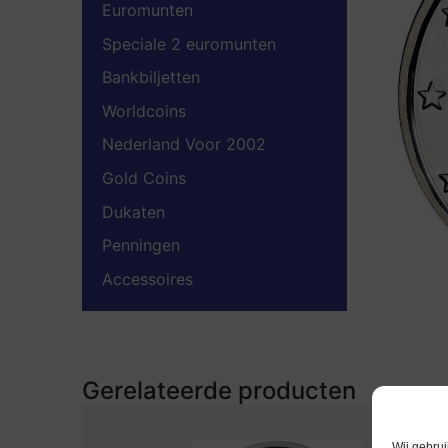
Euromunten
Speciale 2 euromunten
Bankbiljetten
Worldcoins
Nederland Voor 2002
Gold Coins
Dukaten
Penningen
Accessoires
Gerelateerde producten
Wij gebrui