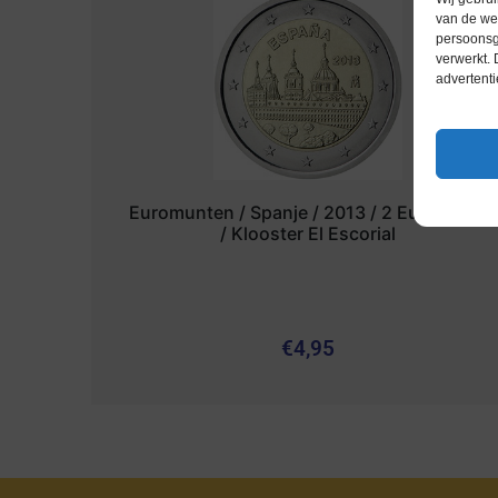
van de web
persoonsg
verwerkt.
advertenti
Euromunten / Spanje / 2013 / 2 Euro / Unc
/ Klooster El Escorial
€
4,95