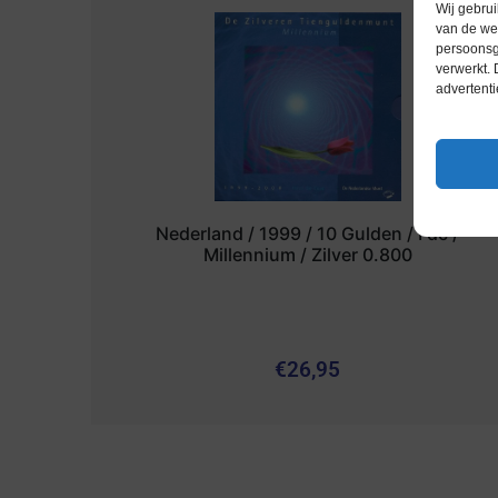
Wij gebrui
van de web
persoonsg
verwerkt.
advertenti
Nederland / 1999 / 10 Gulden / Fdc /
Millennium / Zilver 0.800
€
26,95