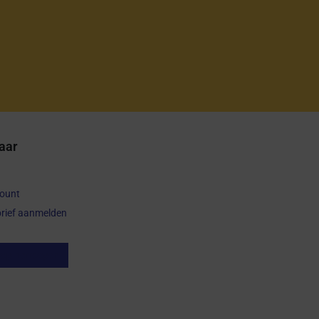
aar
count
rief aanmelden
op herroepen