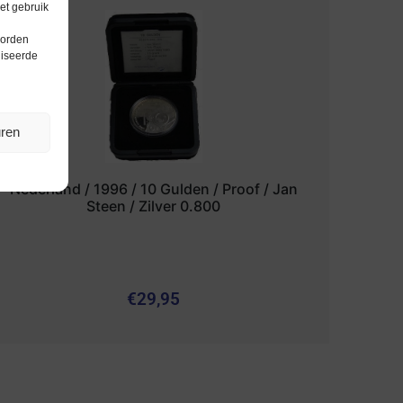
et gebruik
worden
liseerde
uren
Nederland / 1996 / 10 Gulden / Proof / Jan
Steen / Zilver 0.800
€
29,95