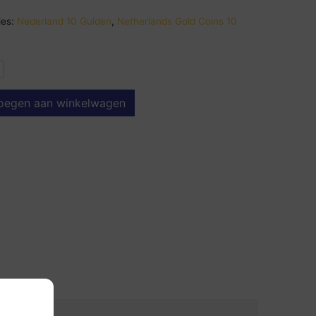
es:
Nederland 10 Gulden
,
Netherlands Gold Coins 10
oegen aan winkelwagen