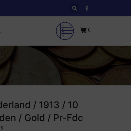
0
t
erland / 1913 / 10
den / Gold / Pr-Fdc
95