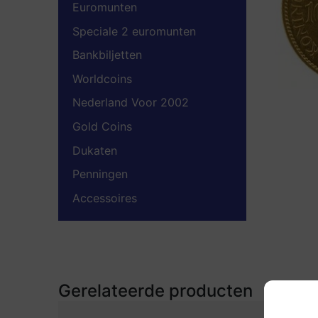
Euromunten
Speciale 2 euromunten
Bankbiljetten
Worldcoins
Nederland Voor 2002
Gold Coins
Dukaten
Penningen
Accessoires
Gerelateerde producten