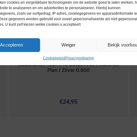
ken cookies en vergelijkbare technologieën om de website goed te laten werken, h
site te analyseren en om advertenties te personaliseren. Hierbij kunnen
egevens, zoals uw surfgedrag, IP-adres, cookiegegevens en apparaatinformatie 
 Deze gegevens worden gebruikt voor zowel gepersonaliseerde als niet-gepersona
es. U kunt zelf kiezen welke cookies u accepteert.
Accepteren
Weiger
Bekijk voorke
Cookiebeleid
Privacyverklaring
Nederland / 1997 / 10 Gulden / Zf / Marshall
Plan / Zilver 0.800
€
24,95