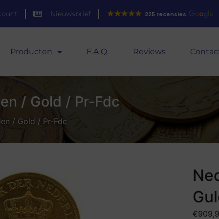
count
Nieuwsbrief
225 recensies
Producten
F.A.Q.
Reviews
Contac
en / Gold / Pr-Fdc
en / Gold / Pr-Fdc
Ned
Gul
€
909,