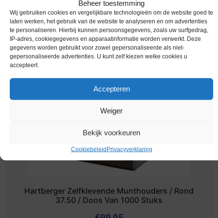
Beheer toestemming
Wij gebruiken cookies en vergelijkbare technologieën om de website goed te
Hartberger Zelfklevende Munthouders / Blind /
laten werken, het gebruik van de website te analyseren en om advertenties
Doos Van 1000 Stuks
te personaliseren. Hierbij kunnen persoonsgegevens, zoals uw surfgedrag,
IP-adres, cookiegegevens en apparaatinformatie worden verwerkt. Deze
€
99,95
gegevens worden gebruikt voor zowel gepersonaliseerde als niet-
gepersonaliseerde advertenties. U kunt zelf kiezen welke cookies u
accepteert.
Accepteren
Weiger
Bekijk voorkeuren
Cookiebeleid
Privacyverklaring
Hartberger Zelfklevende Munthouders / Rond
37.50 / Doos Van 1000 Stuks
€
99,95