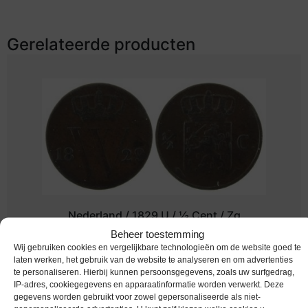
Gerelateerde producten
Nederland / 1829 U / ½ Cent / Zg
Beheer toestemming
Melding bij beschikbaarheid
Wij gebruiken cookies en vergelijkbare technologieën om de website goed te
laten werken, het gebruik van de website te analyseren en om advertenties
te personaliseren. Hierbij kunnen persoonsgegevens, zoals uw surfgedrag,
IP-adres, cookiegegevens en apparaatinformatie worden verwerkt. Deze
gegevens worden gebruikt voor zowel gepersonaliseerde als niet-