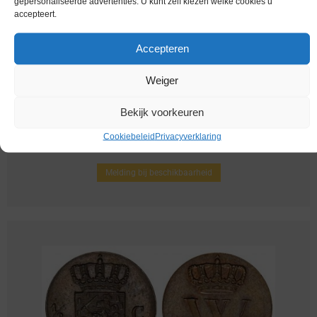
gepersonaliseerde advertenties. U kunt zelf kiezen welke cookies u
accepteert.
Accepteren
Weiger
Bekijk voorkeuren
Cookiebeleid
Privacyverklaring
Nederland / 1850 / ½ Cent / Zf
Melding bij beschikbaarheid