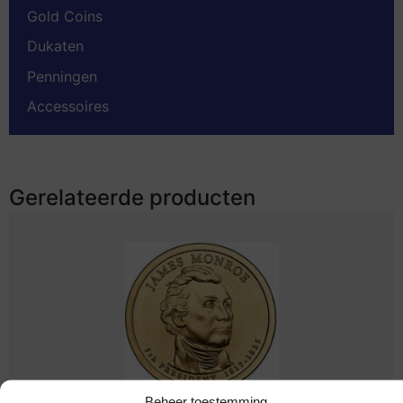
Gold Coins
Dukaten
Penningen
Accessoires
Gerelateerde producten
Beheer toestemming