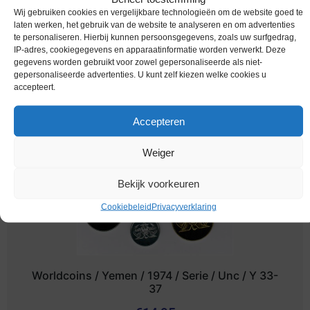
Worldcoins / Km 426 / United States of America
Wij gebruiken cookies en vergelijkbare technologieën om de website goed te
laten werken, het gebruik van de website te analyseren en om advertenties
/ USA / 1817-1825 / 2008 P / One Dollar / James
te personaliseren. Hierbij kunnen persoonsgegevens, zoals uw surfgedrag,
Monroe / Unc
IP-adres, cookiegegevens en apparaatinformatie worden verwerkt. Deze
gegevens worden gebruikt voor zowel gepersonaliseerde als niet-
€
2,69
gepersonaliseerde advertenties. U kunt zelf kiezen welke cookies u
accepteert.
Accepteren
Weiger
Bekijk voorkeuren
Cookiebeleid
Privacyverklaring
Worldcoins / Yemen / 1974 / Serie / Unc / Y 33-
37