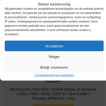
Worldcoins / Cyprus / 2007 / 1 Pond / Proof /
Beheer toestemming
Verdrag Van Rome
Wij gebruiken cookies en vergelijkbare technologieën om de website goed te
laten werken, het gebruik van de website te analyseren en om advertenties
€
49,95
te personaliseren. Hierbij kunnen persoonsgegevens, zoals uw surfgedrag,
IP-adres, cookiegegevens en apparaatinformatie worden verwerkt. Deze
gegevens worden gebruikt voor zowel gepersonaliseerde als niet-
gepersonaliseerde advertenties. U kunt zelf kiezen welke cookies u
accepteert.
Accepteren
Weiger
Bekijk voorkeuren
Cookiebeleid
Privacyverklaring
Worldcoins / Km 403 / United States of America
/ USA / 1801-1809 / 2007 S / One Dollar /
Thomas Jefferson / Unc