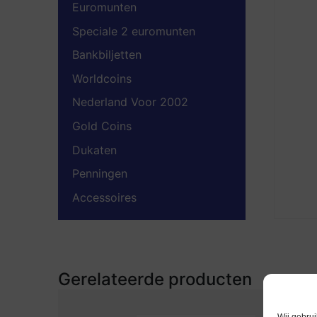
Euromunten
Speciale 2 euromunten
Bankbiljetten
Worldcoins
Nederland Voor 2002
Gold Coins
Dukaten
Penningen
Accessoires
Gerelateerde producten