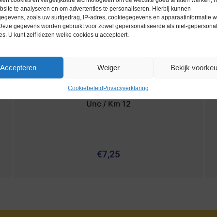
ken cookies en vergelijkbare technologieën om de website goed te laten werken, h
site te analyseren en om advertenties te personaliseren. Hierbij kunnen
egevens, zoals uw surfgedrag, IP-adres, cookiegegevens en apparaatinformatie 
 Deze gegevens worden gebruikt voor zowel gepersonaliseerde als niet-gepersona
es. U kunt zelf kiezen welke cookies u accepteert.
Accepteren
Weiger
Bekijk voorke
Cookiebeleid
Privacyverklaring
Worldcoins / Gibraltar / 1 Crown / 1980 /
Unc / Km 12
€
7,25