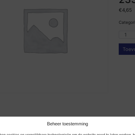
€
4,65
Categori
Toev
Beheer toestemming