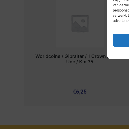
Wij gebrui
van de web
persoonsg
verwerkt.
advertenti
Worldcoins / Gibraltar / 1 Crown / 1990 /
Unc / Km 35
€
6,25