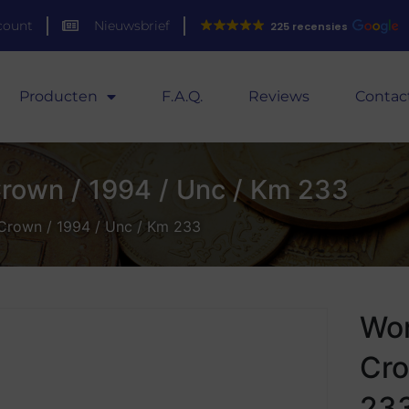
count
Nieuwsbrief
225 recensies
Producten
F.A.Q.
Reviews
Contac
 Crown / 1994 / Unc / Km 233
1 Crown / 1994 / Unc / Km 233
Wor
Cro
23