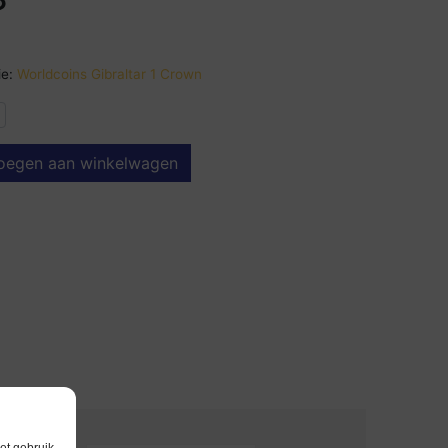
e:
Worldcoins Gibraltar 1 Crown
oegen aan winkelwagen