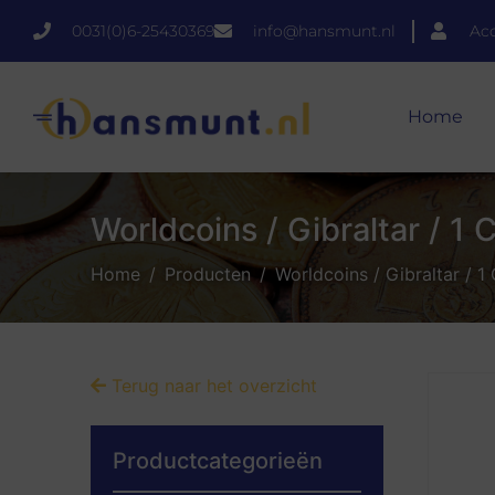
0031(0)6-25430369
info@hansmunt.nl
Ac
Home
Worldcoins / Gibraltar / 1
Home
Producten
Worldcoins / Gibraltar / 
Terug naar het overzicht
Productcategorieën