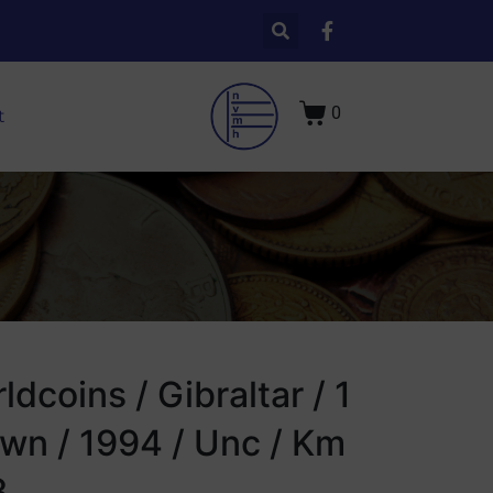
0
t
ldcoins / Gibraltar / 1
wn / 1994 / Unc / Km
3