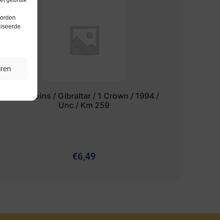
et gebruik
worden
liseerde
uren
Worldcoins / Gibraltar / 1 Crown / 1994 /
Unc / Km 259
€
6,49