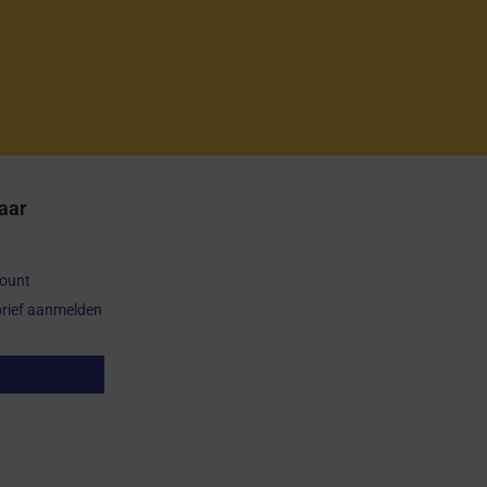
aar
count
rief aanmelden
op herroepen