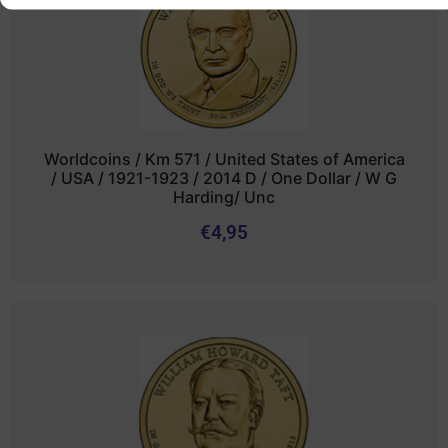
Worldcoins / Km 571 / United States of America
/ USA / 1921-1923 / 2014 D / One Dollar / W G
Harding/ Unc
€
4,95