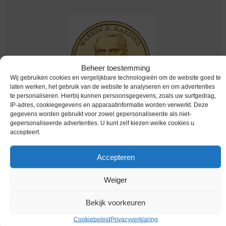
Beheer toestemming
Wij gebruiken cookies en vergelijkbare technologieën om de website goed te
laten werken, het gebruik van de website te analyseren en om advertenties
te personaliseren. Hierbij kunnen persoonsgegevens, zoals uw surfgedrag,
IP-adres, cookiegegevens en apparaatinformatie worden verwerkt. Deze
gegevens worden gebruikt voor zowel gepersonaliseerde als niet-
Worldcoins / Km 571 / United States of America
gepersonaliseerde advertenties. U kunt zelf kiezen welke cookies u
/ USA / 1921-1923 / 2014 P / One Dollar / W G
accepteert.
Harding / Unc
€
4,95
Accepteren
Weiger
Bekijk voorkeuren
Cookiebeleid
Privacyverklaring