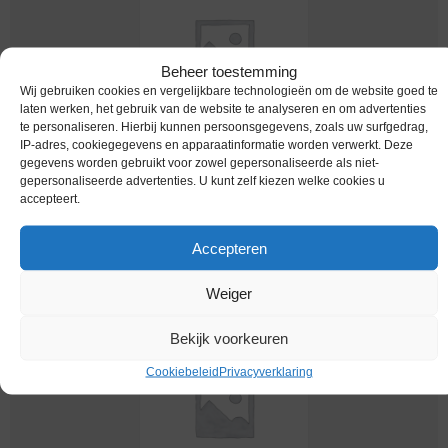
Beheer toestemming
Wij gebruiken cookies en vergelijkbare technologieën om de website goed te
laten werken, het gebruik van de website te analyseren en om advertenties
te personaliseren. Hierbij kunnen persoonsgegevens, zoals uw surfgedrag,
IP-adres, cookiegegevens en apparaatinformatie worden verwerkt. Deze
Worldcoins / India / 5 Rupees / 1996.B / Zf / Km
gegevens worden gebruikt voor zowel gepersonaliseerde als niet-
154.2
gepersonaliseerde advertenties. U kunt zelf kiezen welke cookies u
accepteert.
€
14,95
Accepteren
Weiger
Bekijk voorkeuren
Cookiebeleid
Privacyverklaring