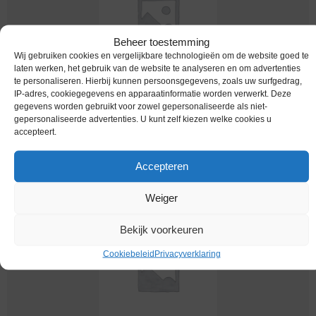
Beheer toestemming
Wij gebruiken cookies en vergelijkbare technologieën om de website goed te
laten werken, het gebruik van de website te analyseren en om advertenties
te personaliseren. Hierbij kunnen persoonsgegevens, zoals uw surfgedrag,
IP-adres, cookiegegevens en apparaatinformatie worden verwerkt. Deze
Worldcoins / India / 50 Paise / 1988.C / Unc /
gegevens worden gebruikt voor zowel gepersonaliseerde als niet-
Km 69
gepersonaliseerde advertenties. U kunt zelf kiezen welke cookies u
accepteert.
€
3,25
Accepteren
Weiger
Bekijk voorkeuren
Cookiebeleid
Privacyverklaring