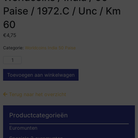
Paise / 1972.C / Unc / Km
60
€
4,75
Categorie:
Worldcoins India 50 Paise
Toevoegen aan winkelwagen
Terug naar het overzicht
Productcategorieën
Euromunten