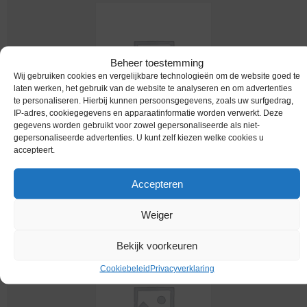
Beheer toestemming
Wij gebruiken cookies en vergelijkbare technologieën om de website goed te
laten werken, het gebruik van de website te analyseren en om advertenties
te personaliseren. Hierbij kunnen persoonsgegevens, zoals uw surfgedrag,
IP-adres, cookiegegevens en apparaatinformatie worden verwerkt. Deze
gegevens worden gebruikt voor zowel gepersonaliseerde als niet-
Worldcoins / Israel / 1 Agorah / 1978 / Zf / Km
gepersonaliseerde advertenties. U kunt zelf kiezen welke cookies u
24.1
accepteert.
€
0,49
Accepteren
Weiger
Bekijk voorkeuren
Cookiebeleid
Privacyverklaring