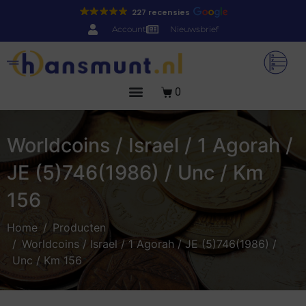
227 recensies
Account
Nieuwsbrief
0
Worldcoins / Israel / 1 Agorah /
JE (5)746(1986) / Unc / Km
156
Home
Producten
Worldcoins / Israel / 1 Agorah / JE (5)746(1986) /
Unc / Km 156