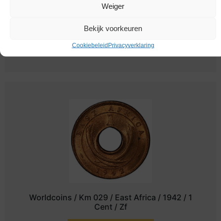
Weiger
Worldcoins / Km 022 / East Africa / 1930 / 1
Bekijk voorkeuren
Cent / Zf
Cookiebeleid
Privacyverklaring
Melding bij beschikbaarheid
Worldcoins / Km 029 / East Africa / 1942 / 1
Cent / Zf