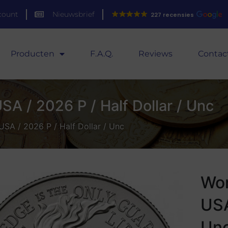
count
Nieuwsbrief
227 recensies
Producten
F.A.Q.
Reviews
Contac
A / 2026 P / Half Dollar / Unc
SA / 2026 P / Half Dollar / Unc
Wor
USA
Un