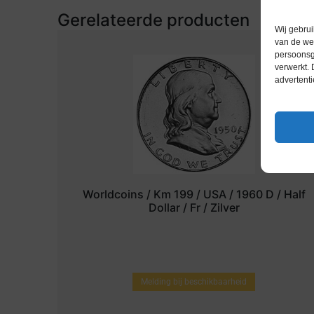
Gerelateerde producten
Wij gebrui
van de web
persoonsg
verwerkt.
advertenti
Worldcoins / Km 199 / USA / 1960 D / Half
Dollar / Fr / Zilver
Melding bij beschikbaarheid