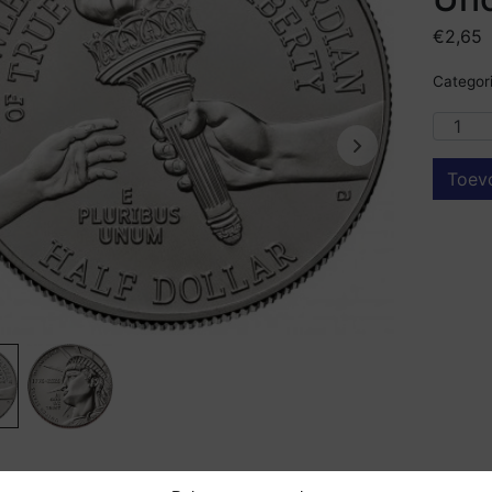
€
2,65
Categori
Toev