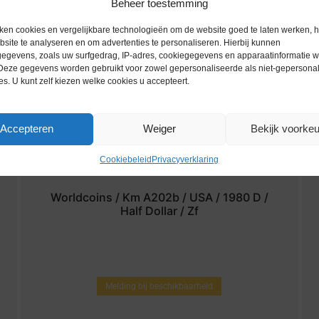
Beheer toestemming
ken cookies en vergelijkbare technologieën om de website goed te laten werken, h
site te analyseren en om advertenties te personaliseren. Hierbij kunnen
egevens, zoals uw surfgedrag, IP-adres, cookiegegevens en apparaatinformatie 
 Deze gegevens worden gebruikt voor zowel gepersonaliseerde als niet-gepersona
es. U kunt zelf kiezen welke cookies u accepteert.
Accepteren
Weiger
Bekijk voorke
Cookiebeleid
Privacyverklaring
Worldcoins / Km A202b / USA / 1980 D /
Half Dollar / Zf
Melding bij beschikbaarheid