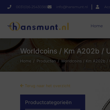
0031(0)6-25430369
info@hansmunt.nl
Ac
Home
Worldcoins / Km A202b / US
Home
Producten
Worldcoins / Km A202b / U
Terug naar het overzicht
Productcategorieën