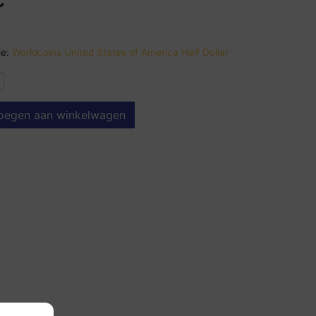
e:
Worldcoins United States of America Half Dollar
oegen aan winkelwagen