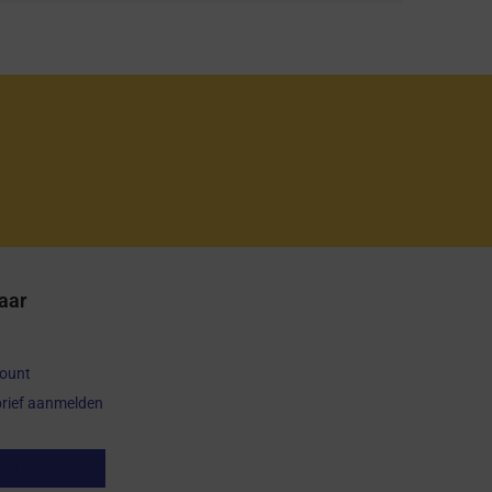
aar
count
rief aanmelden
op herroepen