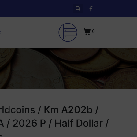
0
t
ldcoins / Km A202b /
 / 2026 P / Half Dollar /
c