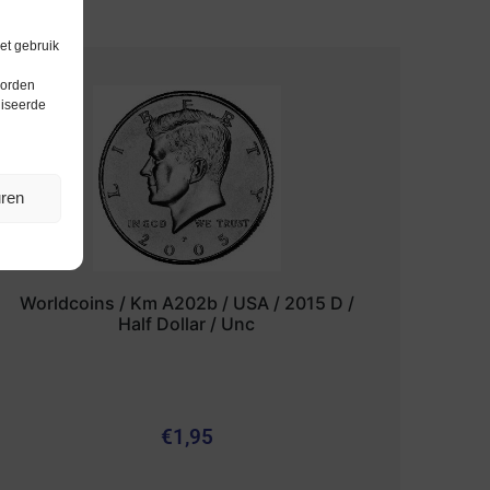
et gebruik
worden
liseerde
uren
Worldcoins / Km A202b / USA / 2015 D /
Half Dollar / Unc
€
1,95