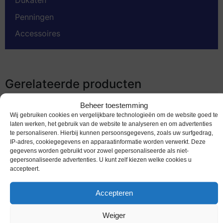
Dukaten
Penningen
Accessoires
Gerelateerde producten
Beheer toestemming
Wij gebruiken cookies en vergelijkbare technologieën om de website goed te
laten werken, het gebruik van de website te analyseren en om advertenties
te personaliseren. Hierbij kunnen persoonsgegevens, zoals uw surfgedrag,
IP-adres, cookiegegevens en apparaatinformatie worden verwerkt. Deze
gegevens worden gebruikt voor zowel gepersonaliseerde als niet-
gepersonaliseerde advertenties. U kunt zelf kiezen welke cookies u
accepteert.
Accepteren
Worldcoins / Km New / USA / Verenigde Staten /
Weiger
2022 P / 25 Cent / Unc / Maya Angelou