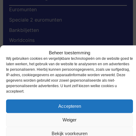
Euromunten
Speciale 2 euromunten
Bankbiljetten
Worldcoins
Nederland Voor 2002
Beheer toestemming
Wij gebruiken cookies en vergelijkbare technologieën om de website goed te
Gold Coins
laten werken, het gebruik van de website te analyseren en om advertenties
te personaliseren. Hierbij kunnen persoonsgegevens, zoals uw surfgedrag,
Dukaten
IP-adres, cookiegegevens en apparaatinformatie worden verwerkt. Deze
Penningen
gegevens worden gebruikt voor zowel gepersonaliseerde als niet-
gepersonaliseerde advertenties. U kunt zelf kiezen welke cookies u
Accessoires
accepteert.
Accepteren
Weiger
Gerelateerde producten
Bekijk voorkeuren