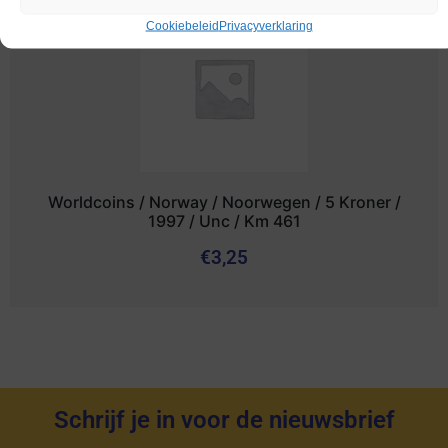
Cookiebeleid
Privacyverklaring
Worldcoins / Norway / Noorwegen / 5 Kroner /
1997 / Unc / Km 461
€
3,25
Schrijf je in voor de nieuwsbrief