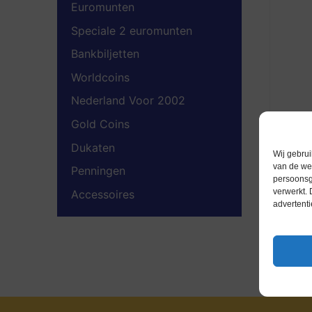
Euromunten
Speciale 2 euromunten
Bankbiljetten
Worldcoins
Nederland Voor 2002
Gold Coins
Dukaten
Wij gebrui
van de web
Penningen
persoonsg
verwerkt.
Accessoires
advertenti