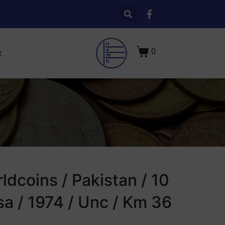
0
t
ldcoins / Pakistan / 10
sa / 1974 / Unc / Km 36