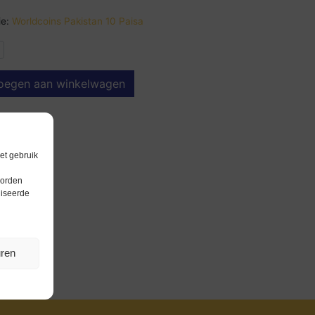
e:
Worldcoins Pakistan 10 Paisa
oegen aan winkelwagen
et gebruik
worden
liseerde
uren