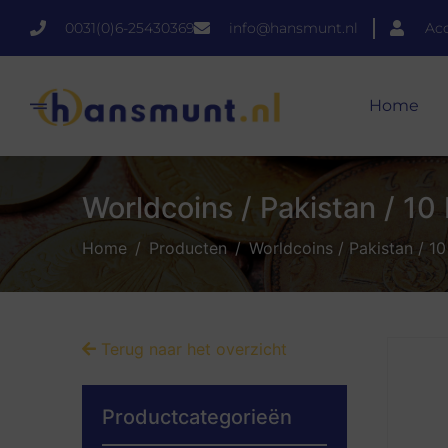
0031(0)6-25430369
info@hansmunt.nl
Ac
Home
Worldcoins / Pakistan / 10
Home
Producten
Worldcoins / Pakistan / 10
Terug naar het overzicht
Productcategorieën