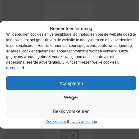
Beheer toestemming
Wij gebruiken cookies en vergelijkbare technologieën om de website goed te
laten werken, het gebruik van de website te analyseren en om advertenties
te personaliseren. Hierbij kunnen persoonsgegevens, zoals uw surfgedrag,
IP-adres, cookiegegevens en apparaatinformatie worden verwerkt. Deze
gegevens worden gebruikt voor zowel gepersonaliseerde als niet-
Worldcoins / Poland / Polen / 10 Zlotych / 1964 /
gepersonaliseerde advertenties. U kunt zelf kiezen welke cookies u
Unc / Km 52.2
accepteert.
€
8,25
Accepteren
Weiger
Bekijk voorkeuren
Cookiebeleid
Privacyverklaring