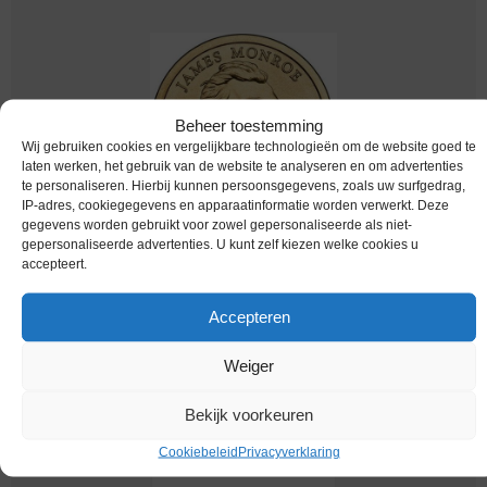
Beheer toestemming
Wij gebruiken cookies en vergelijkbare technologieën om de website goed te
laten werken, het gebruik van de website te analyseren en om advertenties
te personaliseren. Hierbij kunnen persoonsgegevens, zoals uw surfgedrag,
IP-adres, cookiegegevens en apparaatinformatie worden verwerkt. Deze
gegevens worden gebruikt voor zowel gepersonaliseerde als niet-
gepersonaliseerde advertenties. U kunt zelf kiezen welke cookies u
Worldcoins / Km 426 / United States of America
accepteert.
/ USA / 1817-1825 / 2008 P / One Dollar / James
Monroe / Unc
Accepteren
€
2,69
Weiger
Bekijk voorkeuren
Cookiebeleid
Privacyverklaring