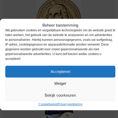
Beheer toestemming
Wij gebruiken cookies en vergelijkbare technologieën om de website goed te
laten werken, het gebruik van de website te analyseren en om advertenties
te personaliseren. Hierbij kunnen persoonsgegevens, zoals uw surfgedrag,
IP-adres, cookiegegevens en apparaatinformatie worden verwerkt. Deze
gegevens worden gebruikt voor zowel gepersonaliseerde als niet-
Worldcoins / Km 401 / United States of America
gepersonaliseerde advertenties. U kunt zelf kiezen welke cookies u
/ USA / 1789-1797 / 2007 S / One Dollar / George
accepteert.
Washington / Unc
€
5,95
Accepteren
Weiger
Bekijk voorkeuren
Cookiebeleid
Privacyverklaring