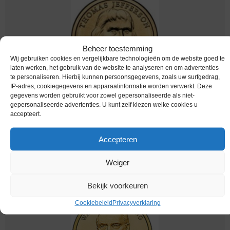
Beheer toestemming
Wij gebruiken cookies en vergelijkbare technologieën om de website goed te
laten werken, het gebruik van de website te analyseren en om advertenties
te personaliseren. Hierbij kunnen persoonsgegevens, zoals uw surfgedrag,
IP-adres, cookiegegevens en apparaatinformatie worden verwerkt. Deze
gegevens worden gebruikt voor zowel gepersonaliseerde als niet-
Worldcoins / Km 403 / United States of America
gepersonaliseerde advertenties. U kunt zelf kiezen welke cookies u
/ USA / 1801-1809 / 2007 D / One Dollar /
accepteert.
Thomas Jefferson / Unc
€
3,49
Accepteren
Weiger
Bekijk voorkeuren
Cookiebeleid
Privacyverklaring