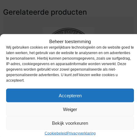
Gerelateerde producten
Beheer toestemming
Wij gebruiken cookies en vergelijkbare technologieën om de website goed te
laten werken, het gebruik van de website te analyseren en om advertenties
te personaliseren. Hierbij kunnen persoonsgegevens, zoals uw surfgedrag,
IP-adres, cookiegegevens en apparaatinformatie worden verwerkt. Deze
gegevens worden gebruikt voor zowel gepersonaliseerde als niet-
gepersonaliseerde advertenties. U kunt zelf kiezen welke cookies u
accepteert.
Worldcoins / Km New / USA / Verenigde Staten /
2022 P / 25 Cent / Unc / Maya Angelou
Accepteren
€
2,49
Weiger
Bekijk voorkeuren
Cookiebeleid
Privacyverklaring