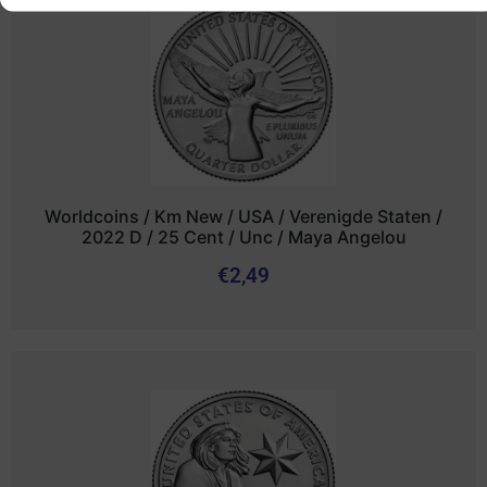
Worldcoins / Km New / USA / Verenigde Staten /
2022 D / 25 Cent / Unc / Maya Angelou
€
2,49