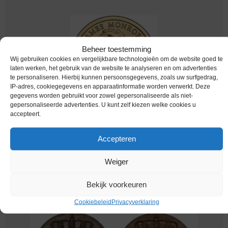
Beheer toestemming
Wij gebruiken cookies en vergelijkbare technologieën om de website goed te
laten werken, het gebruik van de website te analyseren en om advertenties
te personaliseren. Hierbij kunnen persoonsgegevens, zoals uw surfgedrag,
IP-adres, cookiegegevens en apparaatinformatie worden verwerkt. Deze
gegevens worden gebruikt voor zowel gepersonaliseerde als niet-
gepersonaliseerde advertenties. U kunt zelf kiezen welke cookies u
accepteert.
Worldcoins / Km 426 / United States of America
/ USA / 1817-1825 / 2008 P / One Dollar / James
Monroe / Unc
Accepteren
€
2,69
Weiger
Bekijk voorkeuren
Cookiebeleid
Privacyverklaring