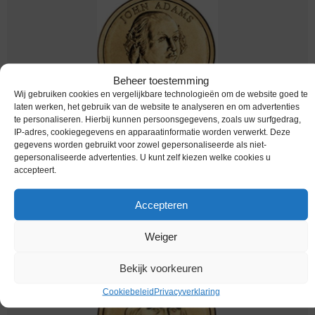
Beheer toestemming
Wij gebruiken cookies en vergelijkbare technologieën om de website goed te
laten werken, het gebruik van de website te analyseren en om advertenties
te personaliseren. Hierbij kunnen persoonsgegevens, zoals uw surfgedrag,
Worldcoins / Km 402 / United States of America
IP-adres, cookiegegevens en apparaatinformatie worden verwerkt. Deze
/ USA / 1797-1801 / 2007 S / One Dollar / John
gegevens worden gebruikt voor zowel gepersonaliseerde als niet-
gepersonaliseerde advertenties. U kunt zelf kiezen welke cookies u
Adams / Unc
accepteert.
€
5,95
Accepteren
Weiger
Bekijk voorkeuren
Cookiebeleid
Privacyverklaring