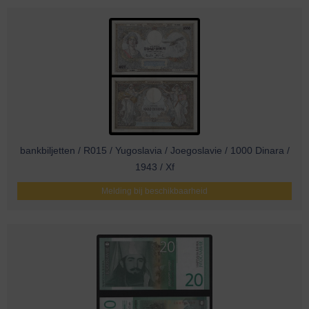
bankbiljetten / R015 / Yugoslavia / Joegoslavie / 1000 Dinara /
1943 / Xf
Melding bij beschikbaarheid