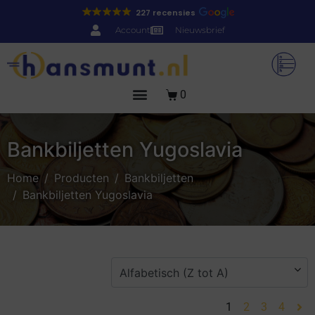
227 recensies
Account
Nieuwsbrief
0
Bankbiljetten Yugoslavia
Home
Producten
Bankbiljetten
Bankbiljetten Yugoslavia
1
2
3
4