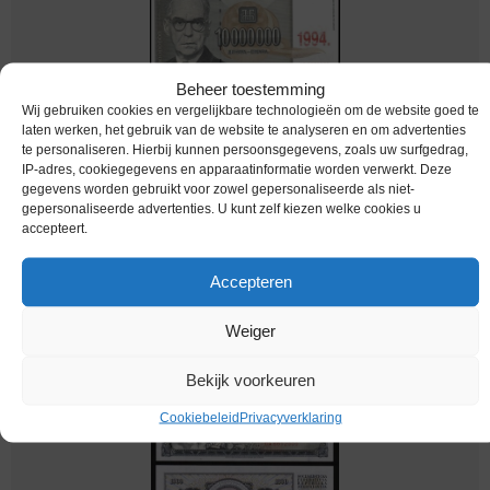
Beheer toestemming
Wij gebruiken cookies en vergelijkbare technologieën om de website goed te
laten werken, het gebruik van de website te analyseren en om advertenties
te personaliseren. Hierbij kunnen persoonsgegevens, zoals uw surfgedrag,
IP-adres, cookiegegevens en apparaatinformatie worden verwerkt. Deze
gegevens worden gebruikt voor zowel gepersonaliseerde als niet-
bankbiljetten / 144a / Yugoslavia / Joegoslavie /
gepersonaliseerde advertenties. U kunt zelf kiezen welke cookies u
10.000.000 Dinara / 1994 / Unc
accepteert.
€
2,49
Accepteren
Weiger
Bekijk voorkeuren
Cookiebeleid
Privacyverklaring