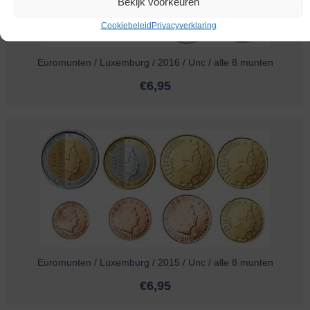
Bekijk voorkeuren
Cookiebeleid
Privacyverklaring
Euromunten / Luxemburg / 2016 / Unc / alle 8 munten
€
6,95
Euromunten / Luxemburg / 2015 / Unc / alle 8 munten
€
6,95