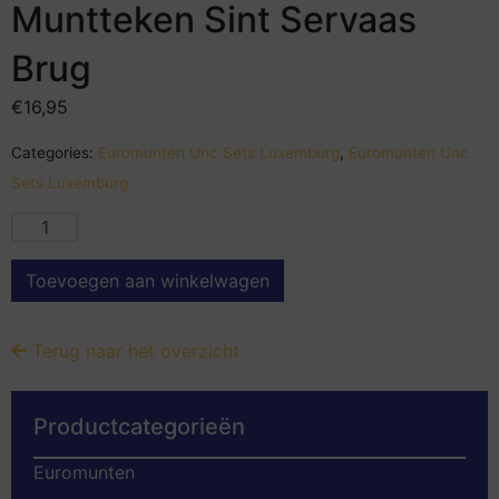
Muntteken Sint Servaas
Brug
€
16,95
Categories:
Euromunten Unc Sets Luxemburg
,
Euromunten Unc
Sets Luxemburg
Toevoegen aan winkelwagen
Terug naar het overzicht
Productcategorieën
Euromunten