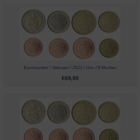
Euromunten / Vaticaan / 2022 / Unc / 8 Munten
€
69,95