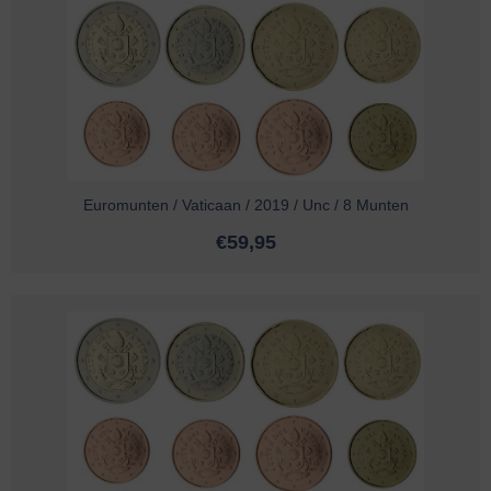
Euromunten / Vaticaan / 2019 / Unc / 8 Munten
€
59,95