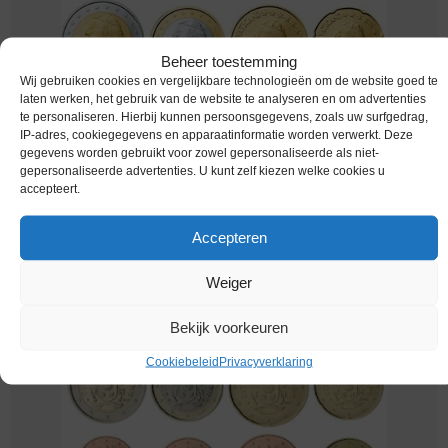
Beheer toestemming
Wij gebruiken cookies en vergelijkbare technologieën om de website goed te
laten werken, het gebruik van de website te analyseren en om advertenties
te personaliseren. Hierbij kunnen persoonsgegevens, zoals uw surfgedrag,
IP-adres, cookiegegevens en apparaatinformatie worden verwerkt. Deze
gegevens worden gebruikt voor zowel gepersonaliseerde als niet-
gepersonaliseerde advertenties. U kunt zelf kiezen welke cookies u
accepteert.
Euromunten / Vaticaan / 2002 / Unc / 8 Munten
€
319,95
Accepteren
Weiger
Bekijk voorkeuren
Cookiebeleid
Privacyverklaring