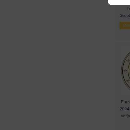
20
T
Groot
Meld
Euro
2024 
Verj