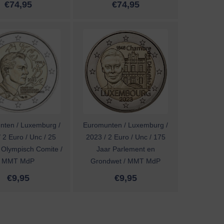
€
74,95
€
74,95
nten / Luxemburg /
Euromunten / Luxemburg /
 2 Euro / Unc / 25
2023 / 2 Euro / Unc / 175
 Olympisch Comite /
Jaar Parlement en
MMT MdP
Grondwet / MMT MdP
€
9,95
€
9,95