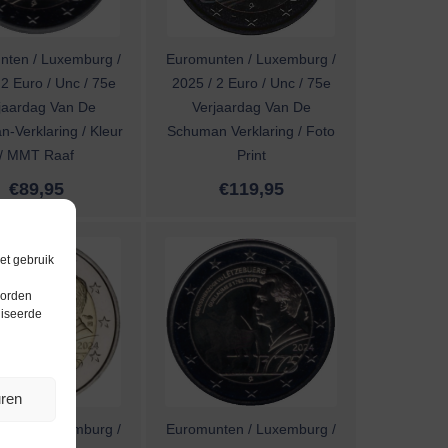
nten / Luxemburg /
Euromunten / Luxemburg /
 2 Euro / Unc / 75e
2025 / 2 Euro / Unc / 75e
jaardag Van De
Verjaardag Van De
-Verklaring / Kleur
Schuman Verklaring / Foto
/ MMT Raaf
Print
€
89,95
€
119,95
et gebruik
worden
liseerde
uren
nten / Luxemburg /
Euromunten / Luxemburg /