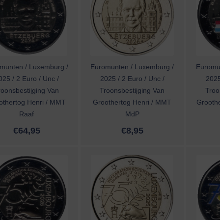
munten / Luxemburg /
Euromunten / Luxemburg /
Euromu
025 / 2 Euro / Unc /
2025 / 2 Euro / Unc /
2025
roonsbestijging Van
Troonsbestijging Van
Troo
othertog Henri / MMT
Groothertog Henri / MMT
Groothe
Raaf
MdP
€
64,95
€
8,95