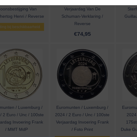
25 / 2 Euro / Proof /
2025 / 2 Euro / Proof / 75e
2024 / 2
roonsbestijging Van
Verjaardag Van De
Ster
hertog Henri / Reverse
Schuman-Verklaring /
Guill
Reverse
ing bij beschikbaarheid
€
74,95
munten / Luxemburg /
Euromunten / Luxemburg /
Euromu
/ 2 Euro / Unc / 100ste
2024 / 2 Euro / Unc / 100ste
2024 
aardag Invoering Frank
Verjaardag Invoering Frank
175st
/ MMT MdP
/ Foto Print
Duke Gui