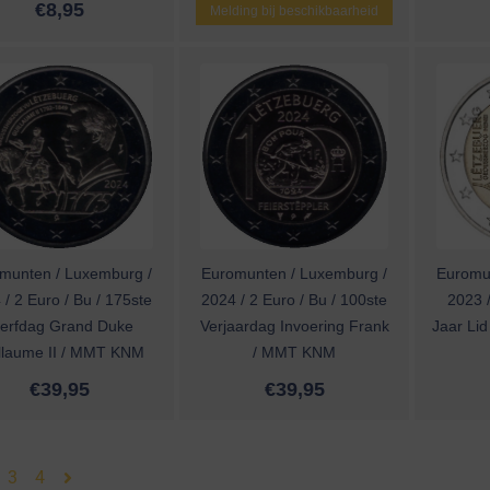
€
8,95
Melding bij beschikbaarheid
munten / Luxemburg /
Euromunten / Luxemburg /
Euromu
 / 2 Euro / Bu / 175ste
2024 / 2 Euro / Bu / 100ste
2023 /
terfdag Grand Duke
Verjaardag Invoering Frank
Jaar Lid
llaume II / MMT KNM
/ MMT KNM
€
39,95
€
39,95
3
4