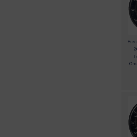
Euro
2
T
Gro