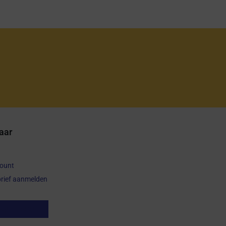
aar
count
rief aanmelden
op herroepen