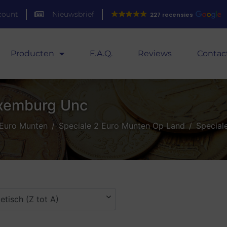
count
Nieuwsbrief
227 recensies
Producten
F.A.Q.
Reviews
Contac
uxemburg Unc
 Euro Munten
Speciale 2 Euro Munten Op Land
Special