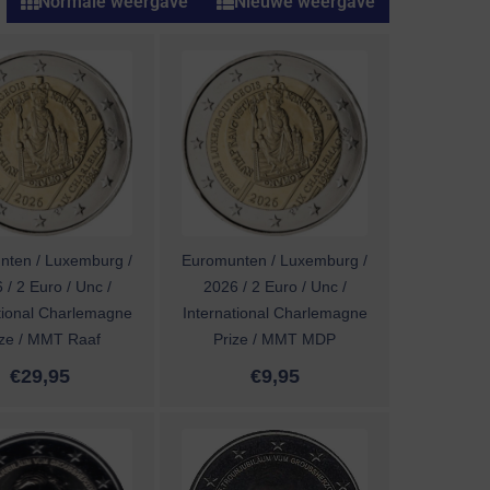
Normale weergave
Nieuwe weergave
nten / Luxemburg /
Euromunten / Luxemburg /
 / 2 Euro / Unc /
2026 / 2 Euro / Unc /
tional Charlemagne
International Charlemagne
ize / MMT Raaf
Prize / MMT MDP
€
29,95
€
9,95