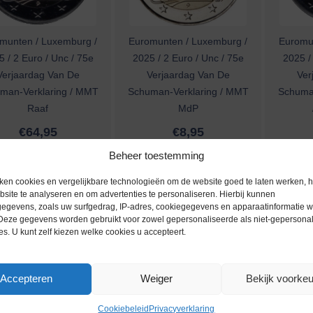
munten / Luxemburg /
Euromunten / Luxemburg /
Euromu
 / 2 Euro / Unc / 75e
2025 / 2 Euro / Unc / 75e
2025 /
Verjaardag Van De
Verjaardag Van De
Ver
man-Verklaring / MMT
Schuman-Verklaring / MMT
Schuman
Raaf
MdP
€
64,95
€
8,95
Beheer toestemming
ken cookies en vergelijkbare technologieën om de website goed te laten werken, h
site te analyseren en om advertenties te personaliseren. Hierbij kunnen
egevens, zoals uw surfgedrag, IP-adres, cookiegegevens en apparaatinformatie 
 Deze gegevens worden gebruikt voor zowel gepersonaliseerde als niet-gepersona
es. U kunt zelf kiezen welke cookies u accepteert.
Accepteren
Weiger
Bekijk voorke
munten / Luxemburg /
Euromunten / Luxemburg /
Euromu
Cookiebeleid
Privacyverklaring