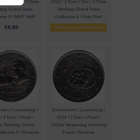
 Euro / Unc / 175ste
2024 / 2 Euro / Unc / 175ste
fdag Grand Duke
Sterfdag Grand Duke
aume II / MMT MdP
Guillaume II / Foto Print
€
8,95
Melding bij beschikbaarheid
nten / Luxemburg /
Euromunten / Luxemburg /
/ 2 Euro / Proof /
2024 / 2 Euro / Proof /
e Sterfdag Grand
100ste Verjaardag Invoering
llaume II / Reverse
Frank / Reverse