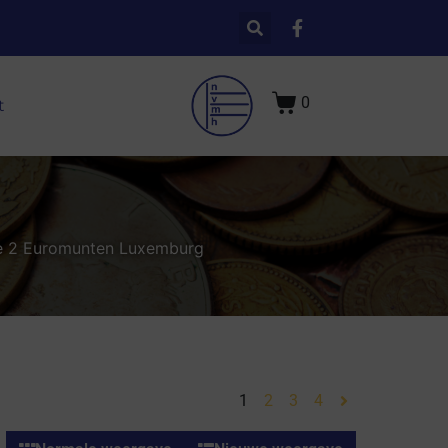
0
t
e 2 Euromunten Luxemburg
1
2
3
4