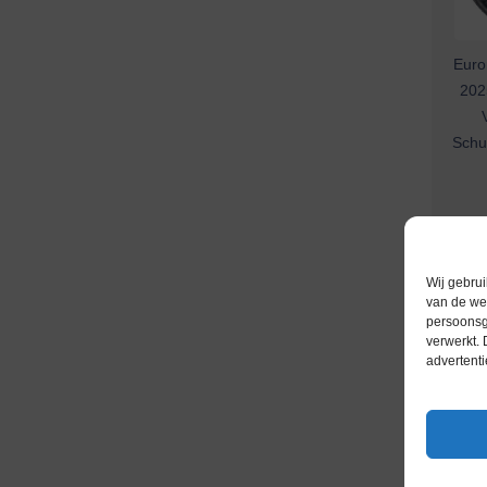
Euro
2025
Schu
Wij gebrui
van de web
persoonsg
verwerkt.
advertenti
Euro