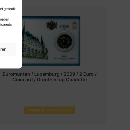
et gebruik
worden
liseerde
uren
Euromunten / Luxemburg / 2009 / 2 Euro /
Coincard / Groothertog Charlotte
Melding bij beschikbaarheid