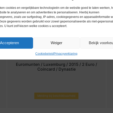
ken cookies en vergelijkbare technologieën om de website goed te laten werken, h
site te analyseren en om advertenties te personaliseren. Hierbij kunnen
egevens, zoals uw surfgedrag, IP-adres, cookiegegevens en apparaatinformatie 
 Deze gegevens worden gebruikt voor zowel gepersonaliseerde als niet-gepersona
es. U kunt zelf kiezen welke cookies u accepteert.
Accepteren
Weiger
Bekijk voorke
Cookiebeleid
Privacyverklaring
Euromunten / Luxemburg / 2015 / 2 Euro /
Coincard / Dynastie
Melding bij beschikbaarheid