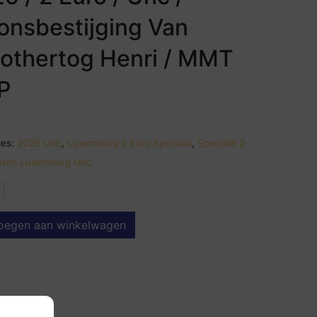
onsbestijging Van
othertog Henri / MMT
P
es:
2025 Unc
,
Luxemburg 2 Euro Speciaal
,
Speciale 2
ten Luxemburg Unc
oegen aan winkelwagen