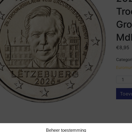
Tro
Gro
Md
€
8,95
Categori
Euromun
Toev
Beheer toestemming