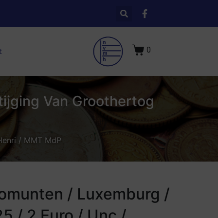
0
t
tijging Van Groothertog
 Henri / MMT MdP
omunten / Luxemburg /
5 / 2 Euro / Unc /