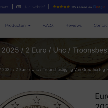
count
Nieuwsbrief
227 recensies
Producten
F.A.Q.
Reviews
Contac
2025 / 2 Euro / Unc / Troonsbes
 2025 / 2 Euro / Unc / Troonsbestijging Van Groothertog
Eur
202