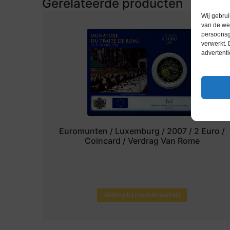
Gerelateerde producten
Wij gebrui
van de web
persoonsg
verwerkt.
advertenti
Euromunten / Luxemburg / 2007 / 2 Euro /
Coincard / Verdrag Van Rome
Melding bij beschikbaarheid