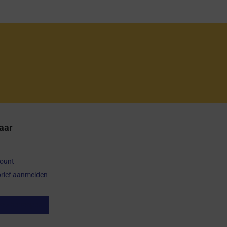
aar
count
rief aanmelden
op herroepen