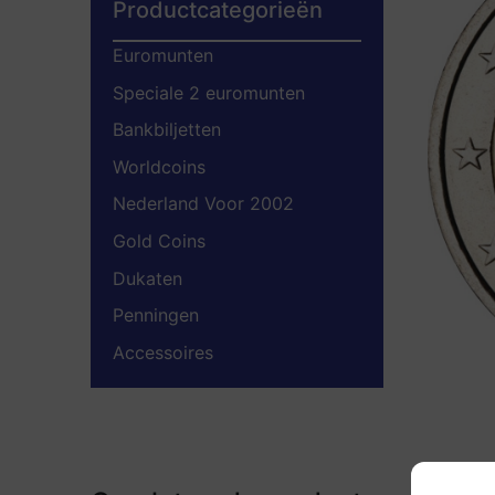
Productcategorieën
Euromunten
Speciale 2 euromunten
Bankbiljetten
Worldcoins
Nederland Voor 2002
Gold Coins
Dukaten
Penningen
Accessoires