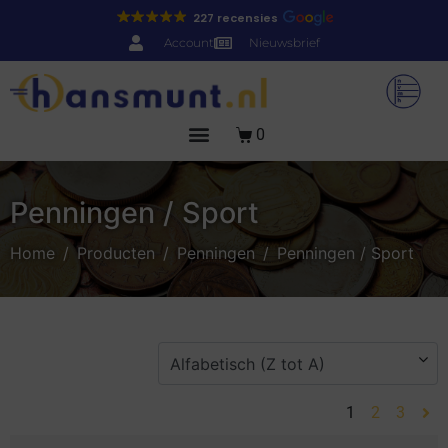
227 recensies
Account
Nieuwsbrief
0
Penningen / Sport
Home
Producten
Penningen
Penningen / Sport
1
2
3