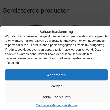
Gerelateerde producten
Beheer toestemming
Wij gebruiken cookies en vergelijkbare technologieën om de website goed te
laten werken, het gebruik van de website te analyseren en om advertenties
te personaliseren. Hierbij kunnen persoonsgegevens, zoals uw surfgedrag,
IP-adres, cookiegegevens en apparaatinformatie worden verwerkt. Deze
gegevens worden gebruikt voor zowel gepersonaliseerde als niet-
gepersonaliseerde advertenties. U kunt zelf kiezen welke cookies u
accepteert.
Penning / 1970 / Shell / Voetbal Top 20 / Nico
Accepteren
Rynders / Fraai
€
0,95
Weiger
Bekijk voorkeuren
Cookiebeleid
Privacyverklaring