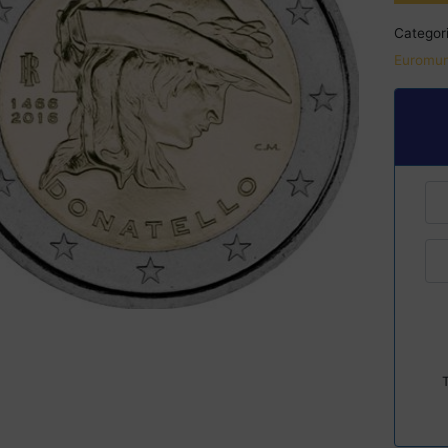
Categori
Euromun