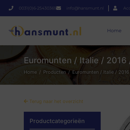
0031(0)6-25430369
info@hansmunt.nl
Ac
Home
Euromunten / Italie / 2016 
Home
Producten
Euromunten / Italie / 2016
Terug naar het overzicht
Productcategorieën