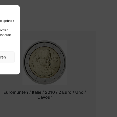
et gebruik
worden
liseerde
uren
Euromunten / Italie / 2010 / 2 Euro / Unc /
Cavour