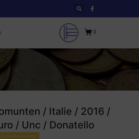
0
t
omunten / Italie / 2016 /
uro / Unc / Donatello
 bij beschikbaarheid