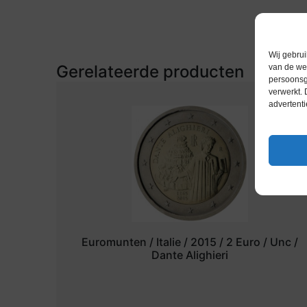
Wij gebrui
Gerelateerde producten
van de web
persoonsg
verwerkt.
advertenti
Euromunten / Italie / 2015 / 2 Euro / Unc /
Dante Alighieri