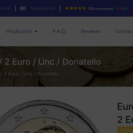
count
Nieuwsbrief
225 recensies
Producten
F.A.Q.
Reviews
Contac
/ 2 Euro / Unc / Donatello
 / 2 Euro / Unc / Donatello
Eur
2 E
Melding