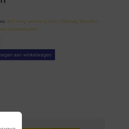
es:
2011 Unc
,
Luxemburg 2 Euro Speciaal
,
Speciale 2
ten Luxemburg Unc
oegen aan winkelwagen