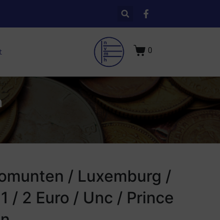
0
t
n
omunten / Luxemburg /
1 / 2 Euro / Unc / Prince
an