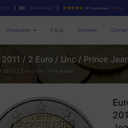
count
Nieuwsbrief
227 recensies
Producten
F.A.Q.
Reviews
Contac
2011 / 2 Euro / Unc / Prince Jea
2011 / 2 Euro / Unc / Prince Jean
Eur
201
Je