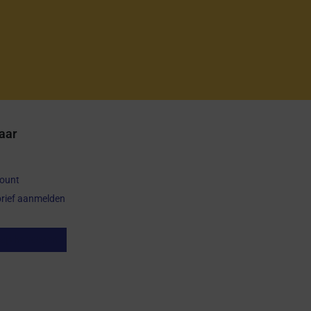
aar
count
rief aanmelden
op herroepen