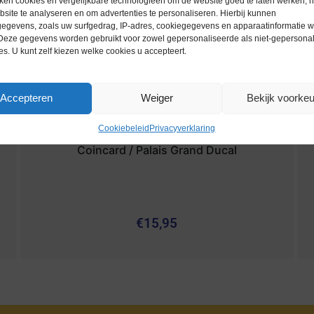
ken cookies en vergelijkbare technologieën om de website goed te laten werken, h
site te analyseren en om advertenties te personaliseren. Hierbij kunnen
egevens, zoals uw surfgedrag, IP-adres, cookiegegevens en apparaatinformatie 
 Deze gegevens worden gebruikt voor zowel gepersonaliseerde als niet-gepersona
es. U kunt zelf kiezen welke cookies u accepteert.
Accepteren
Weiger
Bekijk voorke
Cookiebeleid
Privacyverklaring
Euromunten / Luxemburg / 2007 / 2 Euro /
Coincard / Palais Grand Ducal
€
15,95