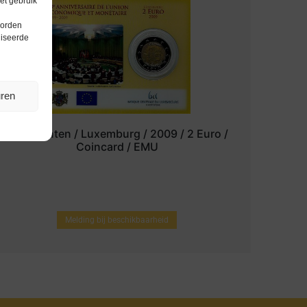
et gebruik
worden
liseerde
uren
Euromunten / Luxemburg / 2009 / 2 Euro /
Coincard / EMU
Melding bij beschikbaarheid