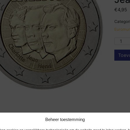
€
4,95
Categori
Euromun
Toev
Beheer toestemming