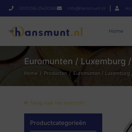
0031(0)6-25430369
info@hansmunt.nl
Ac
Home
Euromunten / Luxemburg / 
Home
Producten
Euromunten / Luxemburg / 
Terug naar het overzicht
Productcategorieën