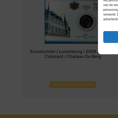
Wij gebrui
van de web
persoonsg
verwerkt.
advertenti
Euromunten / Luxemburg / 2008 / 2 Euro /
Coincard / Chateau De Berg
Melding bij beschikbaarheid