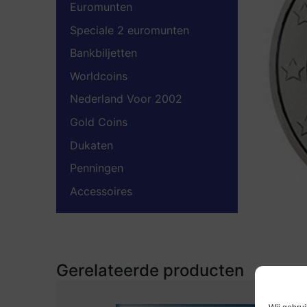
Euromunten
Speciale 2 euromunten
Bankbiljetten
Worldcoins
Nederland Voor 2002
Gold Coins
Dukaten
Penningen
Accessoires
Gerelateerde producten