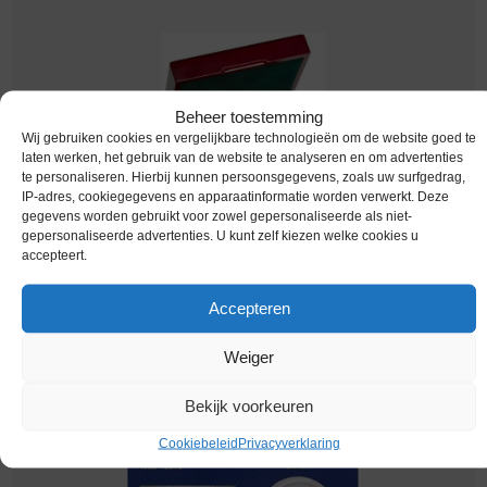
Beheer toestemming
Wij gebruiken cookies en vergelijkbare technologieën om de website goed te
laten werken, het gebruik van de website te analyseren en om advertenties
te personaliseren. Hierbij kunnen persoonsgegevens, zoals uw surfgedrag,
IP-adres, cookiegegevens en apparaatinformatie worden verwerkt. Deze
gegevens worden gebruikt voor zowel gepersonaliseerde als niet-
gepersonaliseerde advertenties. U kunt zelf kiezen welke cookies u
Euromunten / Luxemburg / 2009-2012 / 2 Euro
accepteert.
/ Proof Set / 6 Verschillende 2 Euromunten
Accepteren
Melding bij beschikbaarheid
Weiger
Bekijk voorkeuren
Cookiebeleid
Privacyverklaring