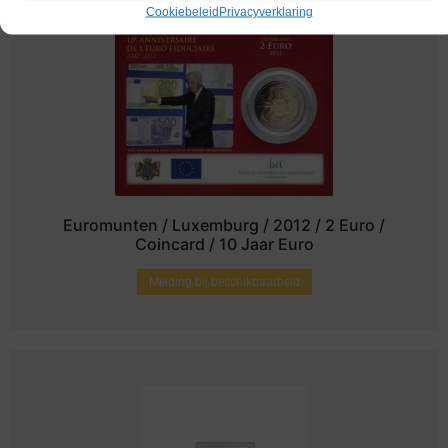
Cookiebeleid
Privacyverklaring
Euromunten / Luxemburg / 2012 / 2 Euro /
Coincard / 10 Jaar Euro
Melding bij beschikbaarheid