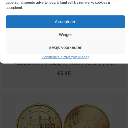
gepersonaliseerde advertenties. U kunt zelf kiezen welke cookies u
accepteert.
Accepteren
Weiger
Bekijk voorkeuren
Cookiebeleid
Privacyverklaring
Euromunten / Slowakije / 2023 / 50 Cent / Unc
€
5,95