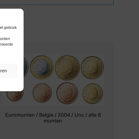
et gebruik
worden
liseerde
uren
Euromunten / Belgie / 2004 / Unc / alle 8
munten