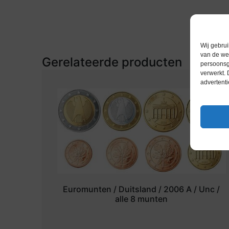
Wij gebrui
van de web
Gerelateerde producten
persoonsg
verwerkt.
advertenti
Euromunten / Duitsland / 2006 A / Unc /
alle 8 munten