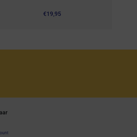
€
19,95
aar
count