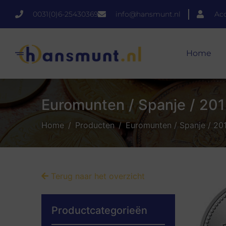
0031(0)6-25430369
info@hansmunt.nl
Ac
Home
Euromunten / Spanje / 2012
Home
Producten
Euromunten / Spanje / 201
Terug naar het overzicht
Productcategorieën