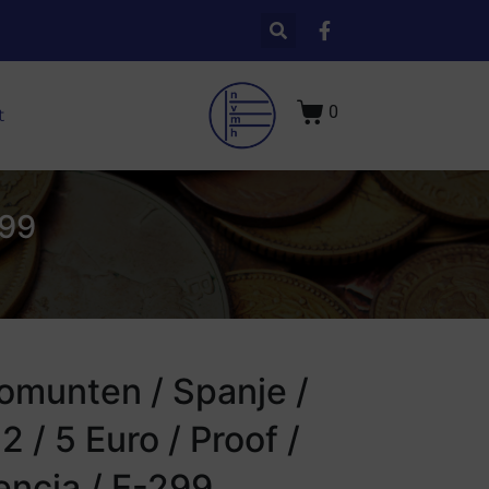
0
t
299
omunten / Spanje /
2 / 5 Euro / Proof /
encia / E-299