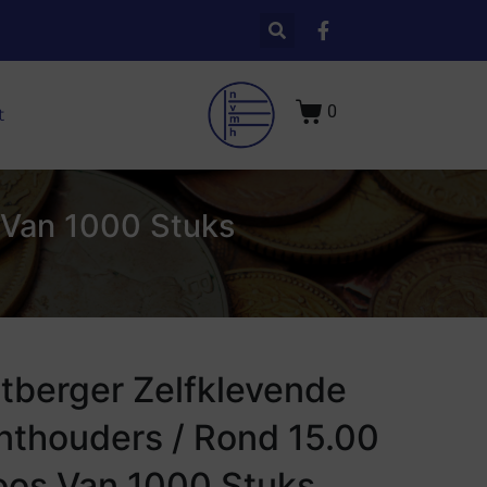
0
t
 Van 1000 Stuks
tberger Zelfklevende
thouders / Rond 15.00
oos Van 1000 Stuks