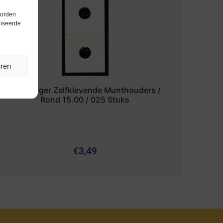
worden
liseerde
uren
Hartberger Zelfklevende Munthouders /
Rond 15.00 / 025 Stuks
€
3,49