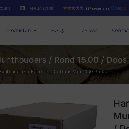
count
Nieuwsbrief
227 recensies
Producten
F.A.Q.
Reviews
Contac
Munthouders / Rond 15.00 / Doos
Munthouders / Rond 15.00 / Doos Van 1000 Stuks
Har
Mun
/ D