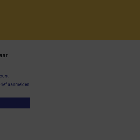
aar
count
rief aanmelden
op herroepen