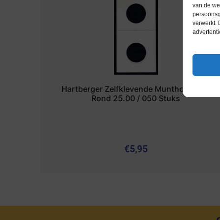
van de web
persoonsg
verwerkt.
advertenti
Hartberger Zelfklevende Munthouders /
Rond 25.00 / 050 Stuks
€
5,95