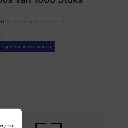
5
es:
Munthouders
,
Per doos van 1000
oegen aan winkelwagen
et gebruik