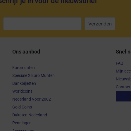
Schrijf je in voor de nieuwsbrief
:
Ons aanbod
Snel n
FAQ
Euromunten
Mijn ac
Speciale 2 Euro Munten
Nieuwsb
Bankbiljetten
Contact
Worldcoins
Aanko
Nederland Voor 2002
Gold Coins
Dukaten Nederland
Penningen
Accessoires