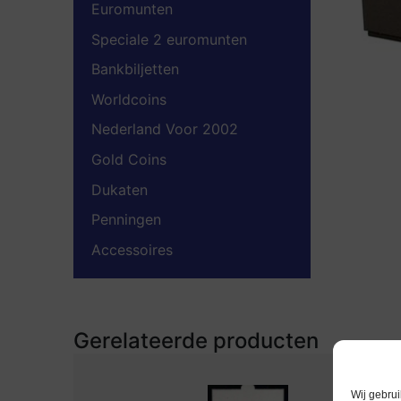
Euromunten
Speciale 2 euromunten
Bankbiljetten
Worldcoins
Nederland Voor 2002
Gold Coins
Dukaten
Penningen
Accessoires
Gerelateerde producten
Wij gebrui