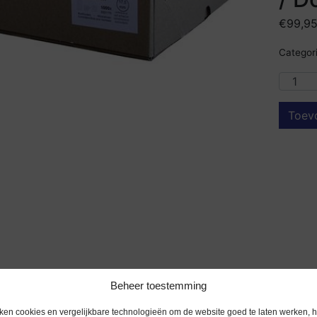
€
99,9
Categori
Toev
Beheer toestemming
ken cookies en vergelijkbare technologieën om de website goed te laten werken, h