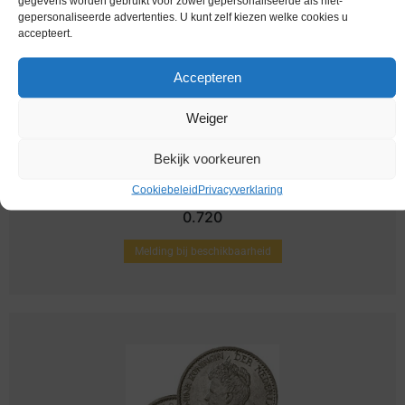
gegevens worden gebruikt voor zowel gepersonaliseerde als niet-
gepersonaliseerde advertenties. U kunt zelf kiezen welke cookies u
accepteert.
Accepteren
Weiger
Bekijk voorkeuren
Cookiebeleid
Privacyverklaring
Nederland / 1922 / Zilver / 1 Gulden / Fr+ / Zilver
0.720
Melding bij beschikbaarheid