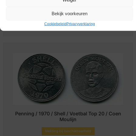
Penning / 2000 / KNVB / Oranje 2000 / Ronald
De Boer
Bekijk voorkeuren
€
2,95
Cookiebeleid
Privacyverklaring
Penning / 1970 / Shell / Voetbal Top 20 / Coen
Moulijn
Melding bij beschikbaarheid