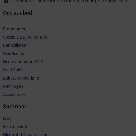
Alle foto’s op de website zijn foto’s van soortgelijke producten
Ons aanbod
Euromunten
Speciale 2 Euro Munten
Bankbiljetten
Worldcoins
Nederland Voor 2002
Gold Coins
Dukaten Nederland
Penningen
Accessoires
Snel naar
FAQ
Mijn account
Nieuwsbrief aanmelden