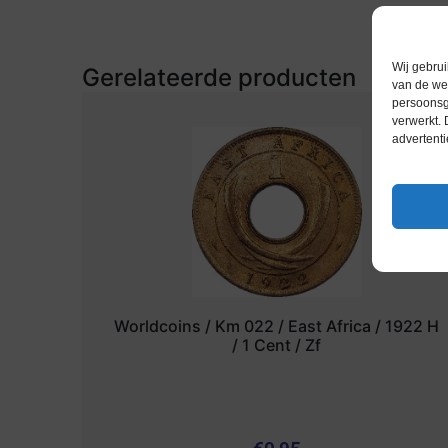
Wij gebrui
Gerelateerde producten
van de web
persoonsg
verwerkt.
advertenti
Worldcoins / Km 022 / East Africa / 1922 H
/ 1 Cent / Zf