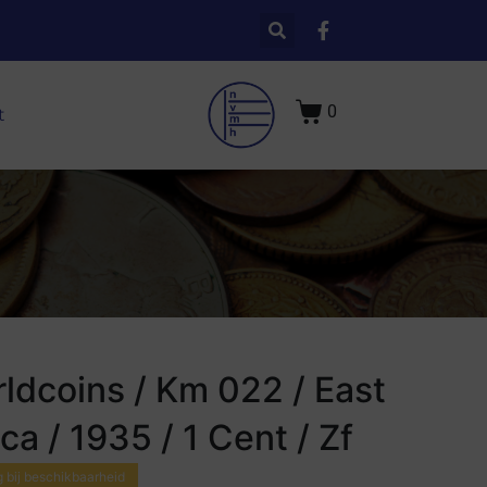
0
t
ldcoins / Km 022 / East
ica / 1935 / 1 Cent / Zf
 bij beschikbaarheid