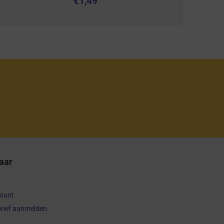
€
1,49
aar
count
rief aanmelden