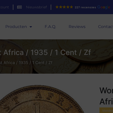
count
Nieuwsbrief
227 recensies
Producten
F.A.Q.
Reviews
Contac
Africa / 1935 / 1 Cent / Zf
 Africa / 1935 / 1 Cent / Zf
Wor
Afr
Melding