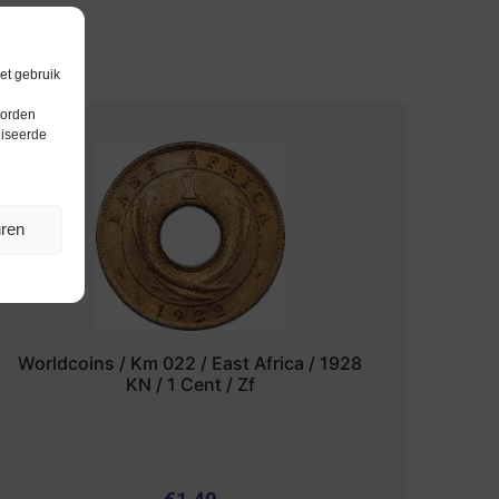
et gebruik
worden
liseerde
uren
Worldcoins / Km 022 / East Africa / 1928
KN / 1 Cent / Zf