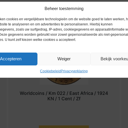
Beheer toestemming
ken cookies en vergelijkbare technologieën om de website goed te laten werken, h
site te analyseren en om advertenties te personaliseren. Hierbij kunnen
egevens, zoals uw surfgedrag, IP-adres, cookiegegevens en apparaatinformatie 
 Deze gegevens worden gebruikt voor zowel gepersonaliseerde als niet-gepersona
es. U kunt zelf kiezen welke cookies u accepteert.
Accepteren
Weiger
Bekijk voorke
Cookiebeleid
Privacyverklaring
Worldcoins / Km 022 / East Africa / 1924
KN / 1 Cent / Zf