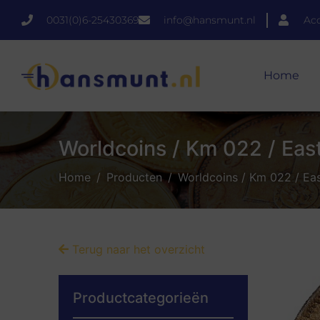
0031(0)6-25430369
info@hansmunt.nl
Ac
Home
Worldcoins / Km 022 / East 
Home
Producten
Worldcoins / Km 022 / East
Terug naar het overzicht
Productcategorieën